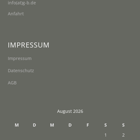
info(at)g-b.de
Anfahrt
IMPRESSUM
Impressum
Datenschutz
AGB
August 2026
M
D
M
D
F
S
S
1
2