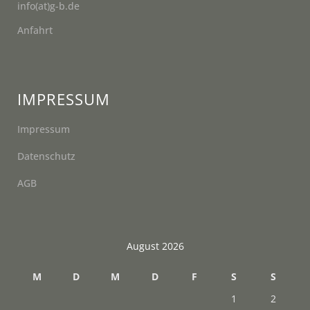
info(at)g-b.de
Anfahrt
IMPRESSUM
Impressum
Datenschutz
AGB
August 2026
M
D
M
D
F
S
S
1
2